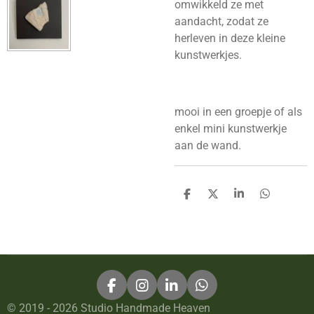
omwikkeld ze met
aandacht, zodat ze
herleven in deze kleine
kunstwerkjes.
mooi in een groepje of als
enkel mini kunstwerkje
aan de wand.
D
D
S
D
e
e
h
e
l
e
a
l
e
l
r
e
n
e
n
F
I
L
W
a
n
i
h
© 2019 - 2026 Studio Handmade Heaven