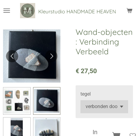
Ga
Kleurstudio
HANDMADE HEAVEN
direct
naar
de
Wand-objecten
hoofdinhoud
: Verbinding
Verbeeld
€ 27,50
tegel
In