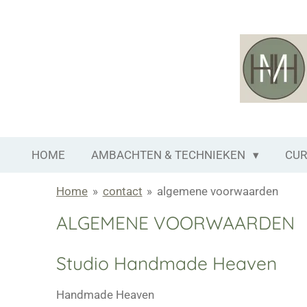
Ga
direct
naar
de
hoofdinhoud
HOME
AMBACHTEN & TECHNIEKEN
CUR
Home
»
contact
»
algemene voorwaarden
ALGEMENE VOORWAARDEN
Studio Handmade Heaven
Handmade Heaven