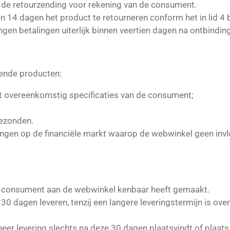
 de retourzending voor rekening van de consument.
en 14 dagen het product te retourneren conform het in lid 4 
n betalingen uiterlijk binnen veertien dagen na ontbinding
gende producten:
ht overeenkomstig specificaties van de consument;
gezonden.
gen op de financiële markt waarop de webwinkel geen invl
 de consument aan de webwinkel kenbaar heeft gemaakt.
n 30 dagen leveren, tenzij een langere leveringstermijn is o
er levering slechts na deze 30 dagen plaatsvindt of plaats 