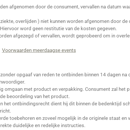
rden afgenomen door de consument, vervallen na datum waa
ziekte,
overlijden ) niet kunnen worden afgenomen door de 
. Hiervoor word geen restitutie van de kosten gegeven.
en afgezegd of vervallen, wordt geprobeerd om in overleg 
e
Voorwaarden meerdaagse events
zonder opgaaf van reden te ontbinden binnen 14 dagen na 
nwoordiger.
ig omgaan met product en verpakking. Consument zal het pr
 de beoordeling van het product.
het ontbindingsrecht dient hij dit binnen de bedenktijd sc
richt.
rde toebehoren en zoveel mogelijk in de originele staat en
te duidelijke en redelijke instructies.