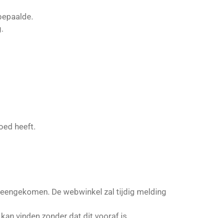
bepaalde.
.
oed heeft.
vereengekomen. De webwinkel zal tijdig melding
kan vinden zonder dat dit vooraf is