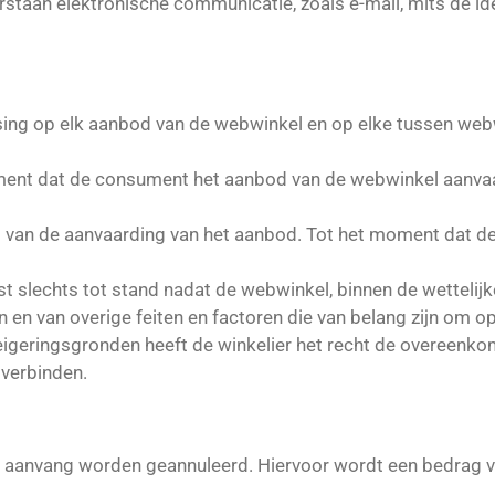
verstaan elektronische communicatie, zoals e-mail, mits de ide
ing op elk aanbod van de webwinkel en op elke tussen we
nt dat de consument het aanbod van de webwinkel aanvaar
 van de aanvaarding van het aanbod. Tot het moment dat d
t slechts tot stand nadat de webwinkel, binnen de wettelij
n en van overige feiten en factoren die van belang zijn om
igeringsgronden heeft de winkelier het recht de overeenkoms
verbinden.
aanvang worden geannuleerd. Hiervoor wordt een bedrag van