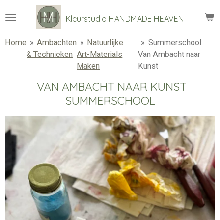
Ga
Kleurstudio
HANDMADE HEAVEN
direct
naar
Home
»
Ambachten
»
Natuurlijke
»
Summerschool:
de
& Technieken
Art-Materials
Van Ambacht naar
hoofdinhoud
Maken
Kunst
VAN AMBACHT NAAR KUNST
SUMMERSCHOOL