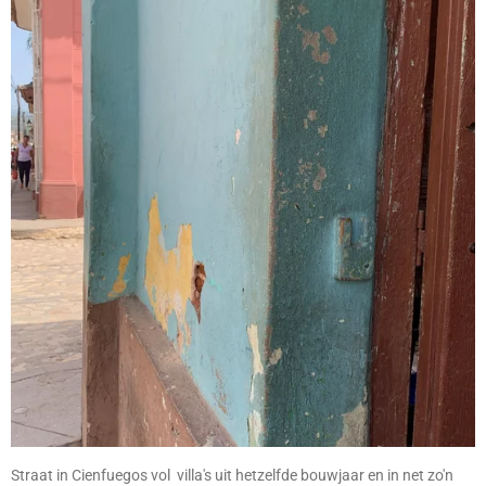
Straat in Cienfuegos vol villa's uit hetzelfde bouwjaar en in net zo'n