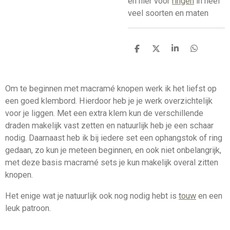
en hier voor
ringen
in heel
veel soorten en maten
D
D
S
D
e
e
h
e
l
e
a
l
e
l
r
e
n
e
n
Om te beginnen met macramé knopen werk ik het liefst op
een goed klembord. Hierdoor heb je je werk overzichtelijk
voor je liggen. Met een extra klem kun de verschillende
draden makelijk vast zetten en natuurlijk heb je een schaar
nodig. Daarnaast heb ik bij iedere set een ophangstok of ring
gedaan, zo kun je meteen beginnen, en ook niet onbelangrijk,
met deze basis macramé sets je kun makelijk overal zitten
knopen.
Het enige wat je natuurlijk ook nog nodig hebt is
touw
en een
leuk patroon.