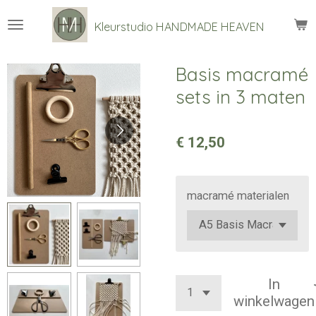
Ga
Kleurstudio
HANDMADE HEAVEN
direct
naar
de
Basis macramé
hoofdinhoud
sets in 3 maten
€ 12,50
macramé materialen
In
winkelwagen