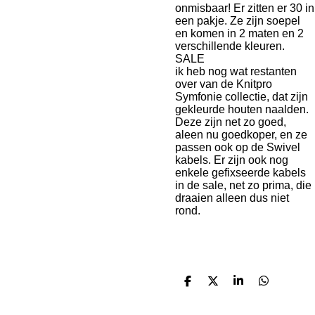
onmisbaar! Er zitten er 30 in
een pakje. Ze zijn soepel
en komen in 2 maten en 2
verschillende kleuren.
SALE
ik heb nog wat restanten
over van de Knitpro
Symfonie collectie, dat zijn
gekleurde houten naalden.
Deze zijn net zo goed,
aleen nu goedkoper, en ze
passen ook op de Swivel
kabels. Er zijn ook nog
enkele gefixseerde kabels
in de sale, net zo prima, die
draaien alleen dus niet
rond.
D
D
S
D
e
e
h
e
l
e
a
l