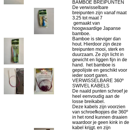
BAMBOE BREIPUNTEN
De verwisselbare
breipunten zijn vanaf maat
3.25 tot maat 7
gemaakt
van
hoogwaardige Japanse
bamboe.
Bamboe is steviger dan
hout. Hierdoor zijn d
eze
breipunten mooi, sterk en
duurzaam. Ze zijn licht in
gewicht en liggen fijn in de
hand.
het bamboe is
gepolijste en geschikt voor
ieder soort garen.
VERWISSELBARE 360º
SWIVEL KABELS
De naald punten schroef je
heel eenvoudig aan de
losse breikabel.
Deze kabels zijn voorzien
van schroefkopjes die 360º
in het rond kunnen draaien
waardoor je geen kink in de
kabel krijgt. en zijn