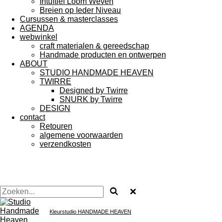
Intuïtief Loom Weven
Breien op Ieder Niveau
Cursussen & masterclasses
AGENDA
webwinkel
craft materialen & gereedschap
Handmade producten en ontwerpen
ABOUT
STUDIO HANDMADE HEAVEN
TWIRRE
Designed by Twirre
SNURK by Twirre
DESIGN
contact
Retouren
algemene voorwaarden
verzendkosten
Kleurstudio
HANDMADE HEAVEN