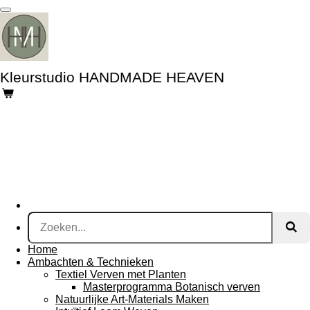
Ga
direct
naar
de
hoofdinhoud
Kleurstudio
HANDMADE HEAVEN
Home
Ambachten & Technieken
Textiel Verven met Planten
Masterprogramma Botanisch verven
Natuurlijke Art-Materials Maken