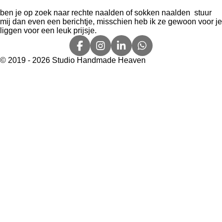
e
l
r
e
n
e
n
ben je op zoek naar rechte naalden of sokken naalden stuur
mij dan even een berichtje, misschien heb ik ze gewoon voor je
liggen voor een leuk prijsje.
F
I
L
W
a
n
i
h
© 2019 - 2026 Studio Handmade Heaven
c
s
n
a
e
t
k
t
b
a
e
s
o
g
d
A
o
r
I
p
k
a
n
p
m