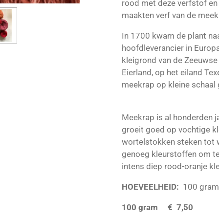
rood met deze verfstof en
maakten verf van de meek
In 1700 kwam de plant naa
hoofdleverancier in Europ
kleigrond van de Zeeuwse 
Eierland, op het eiland Te
meekrap op kleine schaal 
Meekrap is al honderden ja
groeit goed op vochtige k
wortelstokken steken tot w
genoeg kleurstoffen om t
intens diep rood-oranje kle
HOEVEELHEID:
100 gram 
100 gram € 7,50