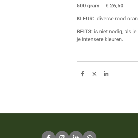
500 gram € 26,50
KLEUR:
diverse rood oranj
BEITS:
is niet nodig, als j
je intensere kleuren.
D
D
S
e
e
h
l
e
a
e
l
r
n
e