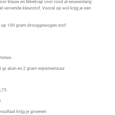
oor blauw en Meekrap voor rood al eeuwenlang
l vervende kleurstof. Vooral op wol krijg je een
op 100 gram drooggewogen stof
ltinten
 gr aluin en 2 gram wijnsteenzuur
4,75
0
rsulfaat krijg je groenen