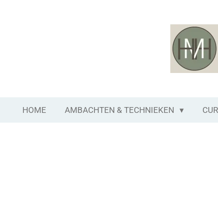
Ga
direct
naar
de
hoofdinhoud
HOME
AMBACHTEN & TECHNIEKEN
CUR