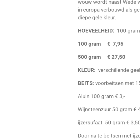
wouw wordt naast Wede v
in europa verbouwd als gee
diepe gele kleur.
HOEVEELHEID:
100 gram 
100 gram € 7,95
500 gram € 27,50
KLEUR:
verschillende gee
BEITS:
voorbeitsen met 15
Aluin 100 gram € 3,-
Wijnsteenzuur 50 gram € 
ijzersufaat 50 gram € 3,5
Door na te beitsen met ijze