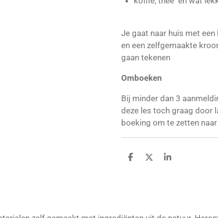
koffie, t
Je gaat naar huis met een b
en een zelfgemaakte kroon
gaan tekenen
Omboeken
Bij minder dan 3 aanmeldi
deze les toch graag door l
boeking om te zetten naar 
D
D
S
e
e
h
l
e
a
e
l
r
n
e
ialen zelf gemaakt met ingrediënten uit de natuur. Heron