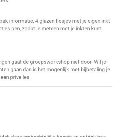
hee en wat lekkers.
ak informatie, 4 glazen flesjes met je eigen inkt
tjes pen, zodat je meteen met je inkten kunt
ngen gaat de groepsworkshop niet door. Wil je
aten gaan dan is het mogenlijk met bijbetaling je
een prive les.
tdek deze ambachtelijke kennis en ontdek hoe