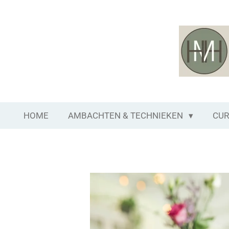
Ga
direct
naar
de
hoofdinhoud
HOME
AMBACHTEN & TECHNIEKEN
CUR