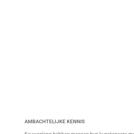
AMBACHTELIJKE KENNIS
Eeuwenlang hebben mensen hun kunstenaars mater