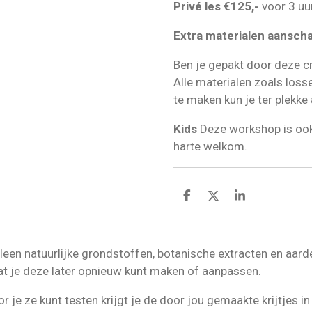
Privé les €125,-
voor 3 uu
Extra materialen aansch
Ben je gepakt door deze cr
Alle materialen zoals loss
te maken kun je ter plekke
Kids
Deze workshop is ook 
harte welkom.
D
D
S
e
e
h
l
e
a
e
l
r
n
e
n natuurlijke grondstoffen, botanische extracten en aarde p
at je deze later opnieuw kunt maken of aanpassen.
je ze kunt testen krijgt je de door jou gemaakte krijtjes in