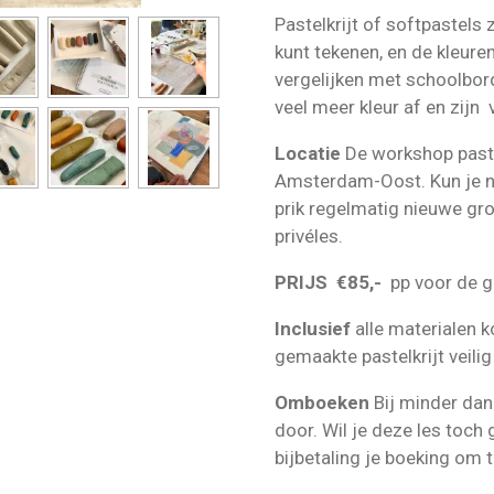
Pastelkrijt of softpastels 
kunt tekenen, en de kleuren
vergelijken met schoolbord
veel meer kleur af en zijn v
Locatie
De workshop paste
Amsterdam-Oost. Kun je n
prik regelmatig nieuwe gr
privéles.
PRIJS €85,-
pp voor de 
Inclusief
alle materialen k
gemaakte pastelkrijt veili
Omboeken
Bij minder da
door. Wil je deze les toch
bijbetaling je boeking om t