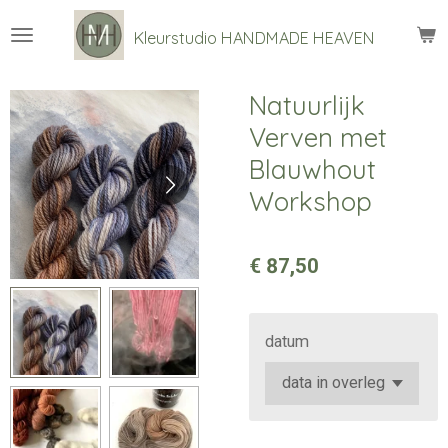
Ga
Kleurstudio
HANDMADE HEAVEN
direct
naar
de
Natuurlijk
hoofdinhoud
Verven met
Blauwhout
Workshop
€ 87,50
datum