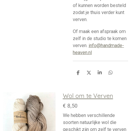
of kunnen worden besteld
zodat je thuis verder kunt
verven.
Of maak een afspraak om
zelf in de studio te komen
verven.
info@handmade-
heaven.nl
D
D
S
D
e
e
h
e
l
e
a
l
e
l
r
e
Wol om te Verven
n
e
n
€ 8,50
We hebben verschillende
soorten natuurlijke wol die
geschikt zijn om zelf te verven